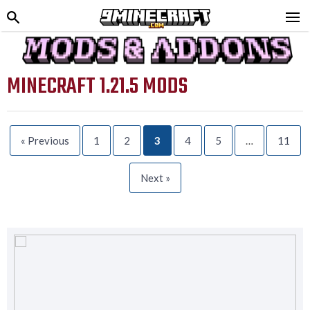
MINECRAFT 1.21.5 MODS
« Previous
1
2
3
4
5
…
11
Next »